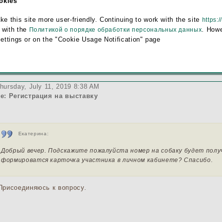
ookies
ормироватся карточка участника в личном кабинете? Спасибо.
this site more user-friendly. Continuing to work with the site
https:/
 with the
. Howe
Политикой о порядке обработки персональных данных
settings or on the "Cookie Usage Notification" page
hursday, July 11, 2019 8:38 AM
e: Регистрация на выставку
Екатерина:
Добрый вечер. Подскажите пожалуйста номер на собаку будет полу
формироватся карточка участника в личном кабинете? Спасибо.
рисоединяюсь к вопросу.