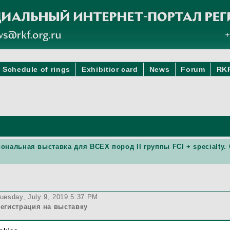
Schedule of rings
Exhibitior card
News
Forum
RK
циональная выставка для ВСЕХ пород II группы FCI + special
и
uesday, July 9, 2019 5:37 PM
егистрация на выставку
обрый вечер. Подскажите пожалуйста номер на собаку будет полу