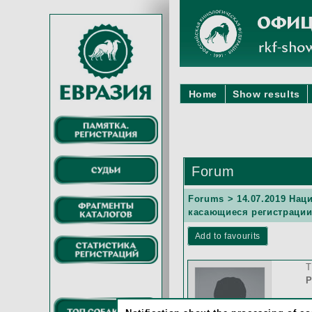
Home
Show results
Forum
Forums
>
14.07.2019 На
касающиеся регистраци
Add to favourits
T
Р
Д