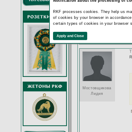
Notification about the processing of c
ф
RKF processes cookies. They help us make 
of cookies by your browser in accordance
Екатерина
certain types of cookies in your browser 
T
R
Мостовщикова
Лидия
П