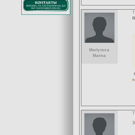
T
R
Martynova
Marina
К
п
T
З